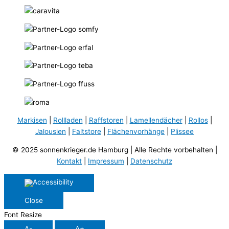
Markisen
|
Rollladen
|
Raffstoren
|
Lamellendächer
|
Rollos
|
Jalousien
|
Faltstore
|
Flächenvorhänge
|
Plissee
© 2025 sonnenkrieger.de Hamburg | Alle Rechte vorbehalten |
Kontakt
|
Impressum
|
Datenschutz
Close
Font Resize
A-
A+