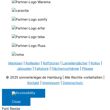
Markisen
|
Rollladen
|
Raffstoren
|
Lamellendächer
|
Rollos
|
Jalousien
|
Faltstore
|
Flächenvorhänge
|
Plissee
© 2025 sonnenkrieger.de Hamburg | Alle Rechte vorbehalten |
Kontakt
|
Impressum
|
Datenschutz
Close
Font Resize