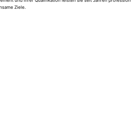
ement und ihrer Qualifikation leisten sie seit Jahren professio
nsame Ziele.