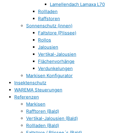
Lamellendach Lamaxa L70
Rollladen
Raffstoren
Sonnenschutz (innen)
Faltstore (Plissee)
Rollos
Jalousien
Vertikal-Jalousien
Flächenvorhänge
Verdunkelungen
Markisen Konfigurator
Insektenschutz
WAREMA Steuerungen
Referenzen
Markisen
Rafftoren (Bald)
Vertikal-Jalousien (Bald)
Rollladen (Bald)
Faltstore / Plissee´s (Bald)